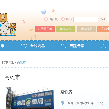
回首頁
帳號
密碼
訂閱電子報
購物車(
0
)
購物說明
客服
門市資訊
>
高雄市
高雄市
路竹店
高雄市路竹區大社路90-5號