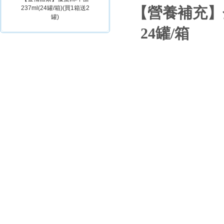
237ml(24罐/箱)(買1箱送2
【營養補充】金
罐)
24罐/箱