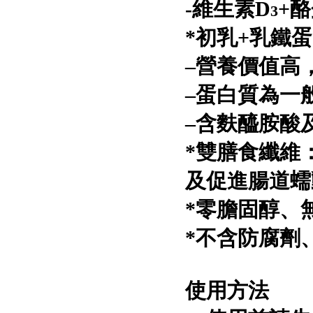
-維生素D
+
3
*初乳+乳鐵
–營養價值高
–蛋白質為一般
–含麩醯胺酸
*雙膳食纖維
及促進腸道蠕
*零膽固醇、
*不含防腐劑
使用方法