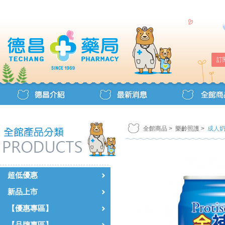
訂
全館商品
>
樂齡照護
>
成人
超低優惠
新品上市
【優惠專區】