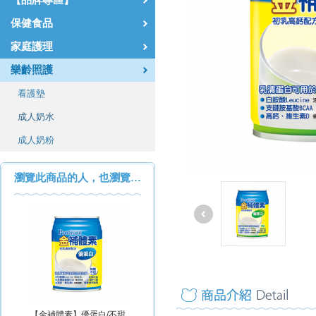
【品牌專區】
保健食品
家庭護理
樂齡照護
看護墊
成人奶水
成人奶粉
瀏覽此商品的人，也瀏覽…
【金補體素】優蛋白/不甜