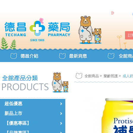
訂
全館商品
>
樂齡照護
>
成人
超低優惠
新品上市
【優惠專區】