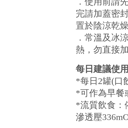
．使用前請
完請加蓋密封
置於陰涼乾
．常溫及冰
熱，勿直接
每日建議使
*每日2罐(口
*可作為早餐
*流質飲食：
滲透壓336mOs