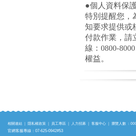
●個人資料保
特別提醒您，
知要求提供或
付款作業，請
線：0800-8
權益。
相關連結
｜
隱私權政策
｜
員工專區
｜
人力招募
｜
客服中心
｜
瀏覽人數 ：
00
官網客服專線：07-625-0942#53