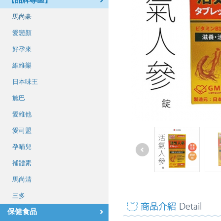
【品牌專區】
馬尚豪
愛戀顏
好孕來
維維樂
日本味王
施巴
愛維他
愛司盟
孕哺兒
補體素
馬尚清
三多
保健食品