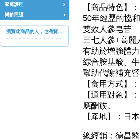
家庭護理
【商品特色】：
樂齡照護
50年經歷的協和
雙效人參皂苷
瀏覽此商品的人，也瀏覽…
三七人參+高麗
有助於增強體力
綜合胺基酸、牛
幫助代謝補充營
【食用方式】：
【適用對象】：
應酬族。
【產地】：日本
總經銷：德昌醫