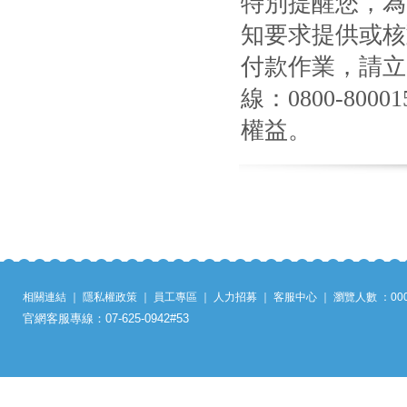
特別提醒您，為
知要求提供或核
付款作業，請立
線：0800-8
權益。
相關連結
｜
隱私權政策
｜
員工專區
｜
人力招募
｜
客服中心
｜
瀏覽人數 ：
00
官網客服專線：07-625-0942#53