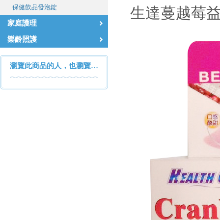
保健飲品發泡錠
生達蔓越莓益生
家庭護理
樂齡照護
瀏覽此商品的人，也瀏覽…