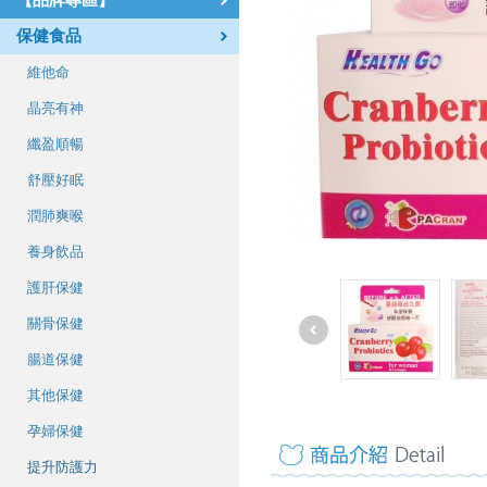
【品牌專區】
保健食品
維他命
晶亮有神
纖盈順暢
舒壓好眠
潤肺爽喉
養身飲品
護肝保健
關骨保健
腸道保健
其他保健
孕婦保健
提升防護力