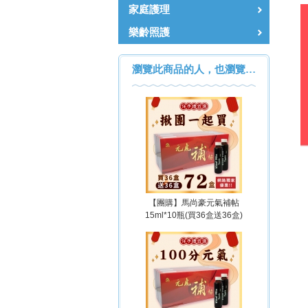
家庭護理
樂齡照護
瀏覽此商品的人，也瀏覽…
【團購】馬尚豪元氣補帖
15ml*10瓶(買36盒送36盒)