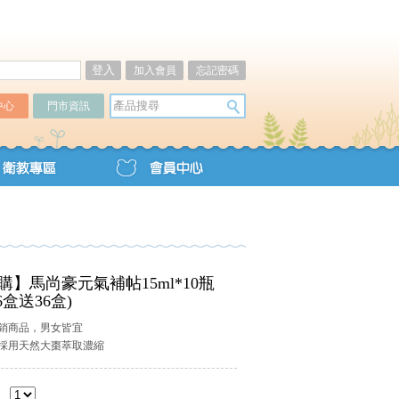
加入會員
忘記密碼
中心
門市資訊
購】馬尚豪元氣補帖15ml*10瓶
6盒送36盒)
銷商品，男女皆宜
採用天然大棗萃取濃縮