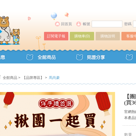
回首頁
帳號
密碼
訂閱電子報
購物車(
0
)
購物說明
客服
全館商品
>
【品牌專區】
>
馬尚豪
【團
(買3
官網熱
本產品
數量