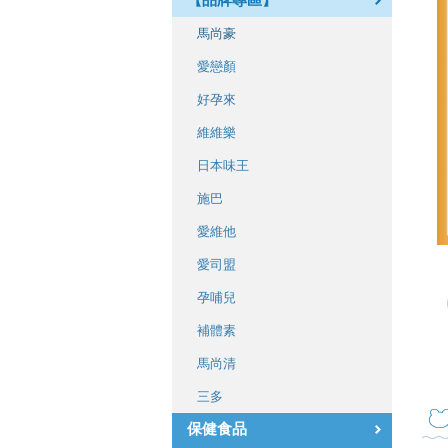
【品牌專區】
馬尚豪
愛戀顏
好孕來
維維樂
日本味王
施巴
愛維他
愛司盟
孕哺兒
補體素
馬尚清
三多
保健食品