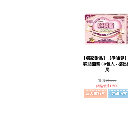
【獨家贈品】【孕哺兒
磷脂燕窩 60包入 - 德昌
局
售價
$1,650
網路價 $1,500