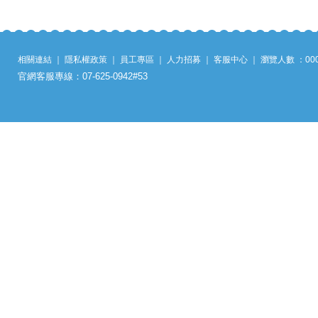
相關連結
｜
隱私權政策
｜
員工專區
｜
人力招募
｜
客服中心
｜
瀏覽人數 ：
00
官網客服專線：07-625-0942#53