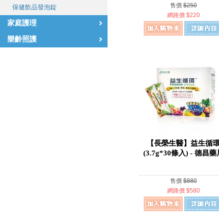
售價
$250
保健飲品發泡錠
網路價 $220
家庭護理
樂齡照護
【長榮生醫】益生循
(3.7g*30條入) - 德昌
售價
$880
網路價 $580