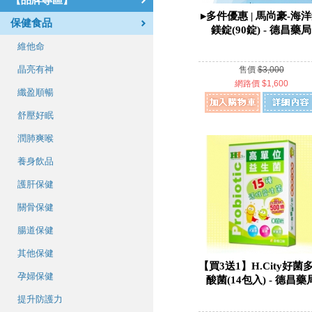
【品牌專區】
▸多件優惠 | 馬尚豪-海
保健食品
鎂錠(90錠) - 德昌藥局
維他命
晶亮有神
售價
$3,000
網路價 $1,600
纖盈順暢
舒壓好眠
潤肺爽喉
養身飲品
護肝保健
關骨保健
腸道保健
其他保健
【買3送1】H.City好菌
孕婦保健
酸菌(14包入) - 德昌藥
提升防護力